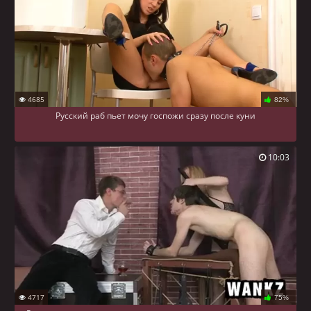
4685
82%
Русский раб пьет мочу госпожи сразу после куни
10:03
4717
75%