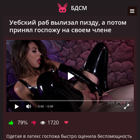
БДСМ
Уебский раб вылизал пизду, а потом
принял госпожу на своем члене
0:00
/ 0:00
1720
❤
79%
Одетая в латекс госпожа быстро оценила беспомощность