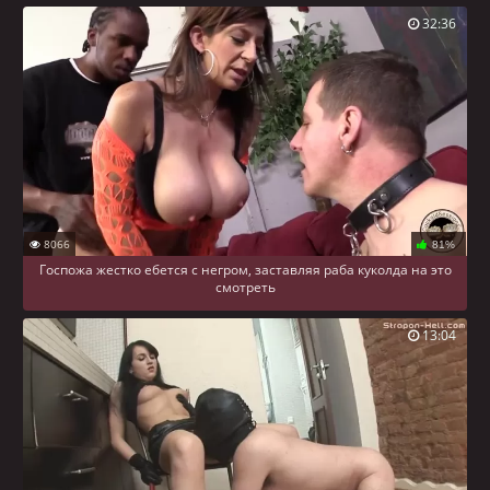
32:36
8066
81%
Госпожа жестко ебется с негром, заставляя раба куколда на это
смотреть
13:04