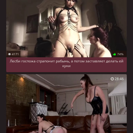
4171
74%
Лесби госпожа страпонит рабынь, а потом заставляет делать ей
куни
28:46