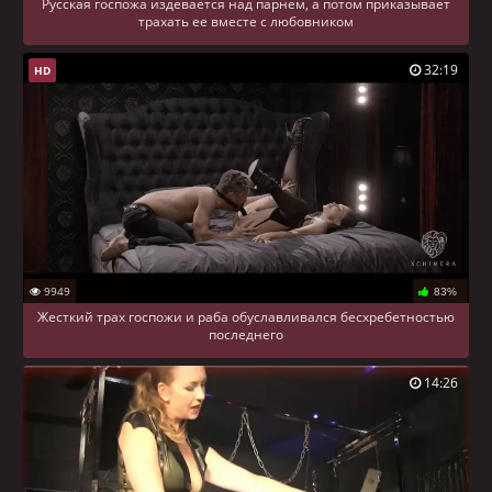
Русская госпожа издевается над парнем, а потом приказывает
трахать ее вместе с любовником
32:19
HD
9949
83%
Жесткий трах госпожи и раба обуславливался бесхребетностью
последнего
14:26