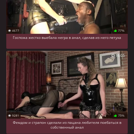
4677
77%
Госпожа жестко выебала негра в анал, сделав из него петуха
16:05
9281
75%
Фемдом и страпон сделали из пацана любителя поебаться в
собственный анал