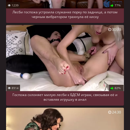
1239
77%
Лесби госпожа устроила служанке порку по заднице, а потом
черным вибратором трахнула её киску
30:33
8914
82%
Госпожа склоняет милую лесби к БДСМ играм, связывая её и
вставляя игрушку в анал
24:30