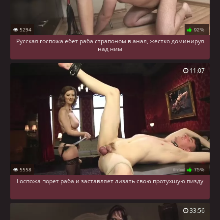
5294
92%
Русская госпожа ебет раба страпоном в анал, жестко доминируя
над ним
11:07
5558
75%
Госпожа порет раба и заставляет лизать свою протухшую пизду
33:56