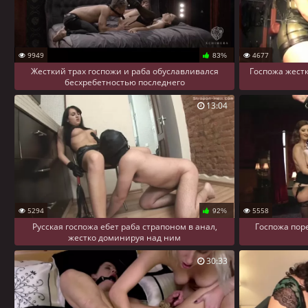
9949
4677
83%
Жесткий трах госпожи и раба обуславливался
Госпожа жестк
бесхребетностью последнего
13:04
5294
5558
92%
Русская госпожа ебет раба страпоном в анал,
Госпожа поре
жестко доминируя над ним
30:33