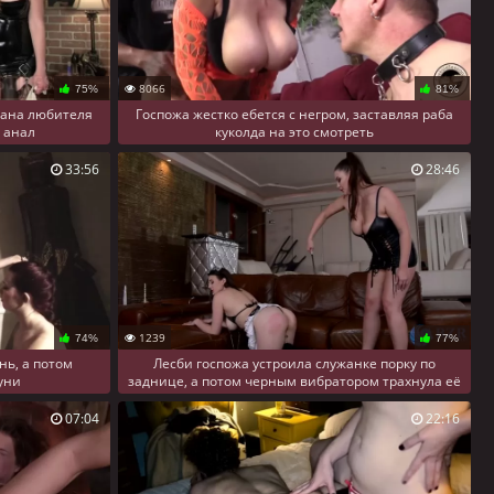
8066
75%
81%
цана любителя
Госпожа жестко ебется с негром, заставляя раба
 анал
куколда на это смотреть
33:56
28:46
1239
74%
77%
нь, а потом
Лесби госпожа устроила служанке порку по
куни
заднице, а потом черным вибратором трахнула её
киску
07:04
22:16