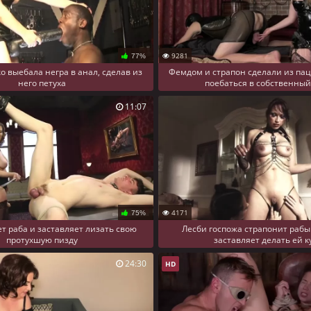
9281
77%
о выебала негра в анал, сделав из
Фемдом и страпон сделали из па
него петуха
поебаться в собственный
11:07
4171
75%
т раба и заставляет лизать свою
Лесби госпожа страпонит рабы
протухшую пизду
заставляет делать ей 
24:30
HD