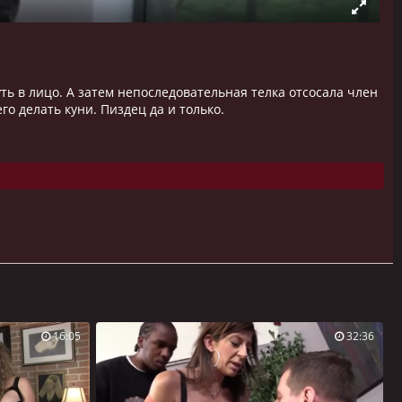
уть в лицо. А затем непоследовательная телка отсосала член
о делать куни. Пиздец да и только.
16:05
32:36