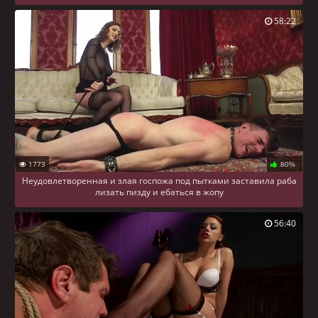
58:22
1773
80%
Неудовлетворенная и злая госпожа под пытками заставила раба
лизать пизду и ебаться в жопу
56:40