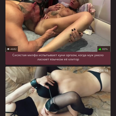
4682
83%
Сисястая милфа испытывает куни оргазм, когда муж умело
ласкает язычком её клитор
08:14