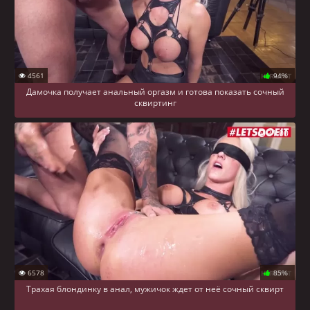
4561
94%
Дамочка получает анальный оргазм и готова показать сочный
сквиртинг
31:00
6578
85%
Трахая блондинку в анал, мужичок ждет от неё сочный сквирт