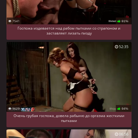
7541
91%
Госпожа издевается над рабом пытками со страпоном и
заставляет лизать пизду
52:35
9629
94%
Очень грубая госпожа, довела рабыню до оргазма жесткими
пытками
06:56